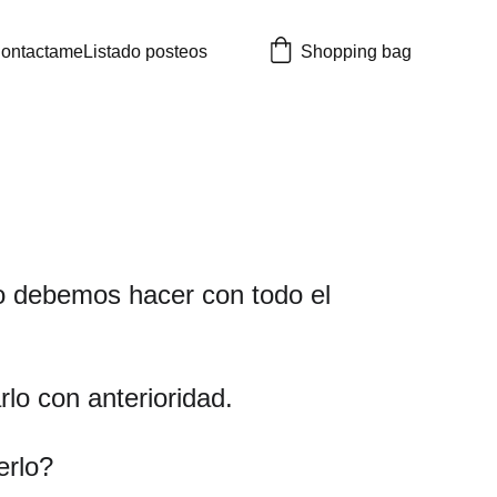
ontactame
Listado posteos
Shopping bag
                                          
 debemos hacer con todo el 
lo con anterioridad.
erlo?