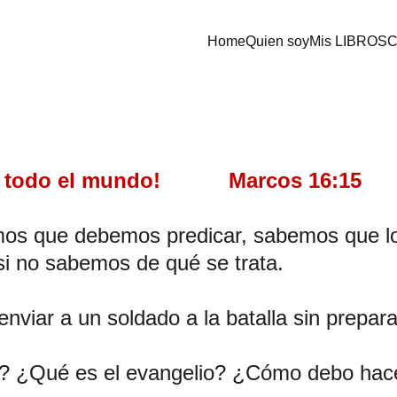
Home
Quien soy
Mis LIBROS
C
 mundo!           Marcos 16:15                   
os que debemos predicar, sabemos que lo
i no sabemos de qué se trata.
iar a un soldado a la batalla sin preparar
r? ¿Qué es el evangelio? ¿Cómo debo hac