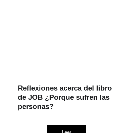
políticamente incorrecto     
Alcanzar cierta edad, como es mi caso, 
tiene una particular ventaja, quizás la  
única, puedo pensar en voz alta. 
Juan Alberto Soraire
Reflexiones acerca del libro 
de JOB ¿Porque sufren las 
personas?
Leer