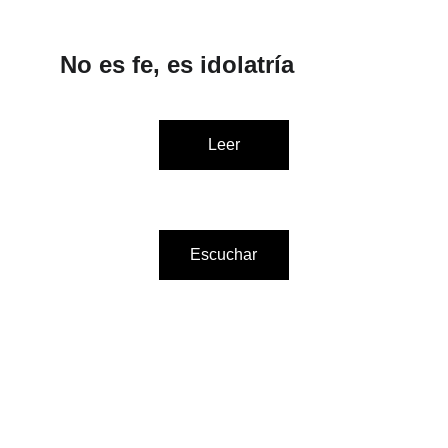
No es fe, es idolatría
Leer
Escuchar
“La Biblia y el calefón”
EL LIBRO  
                    "Formar discípulos y amontonar 