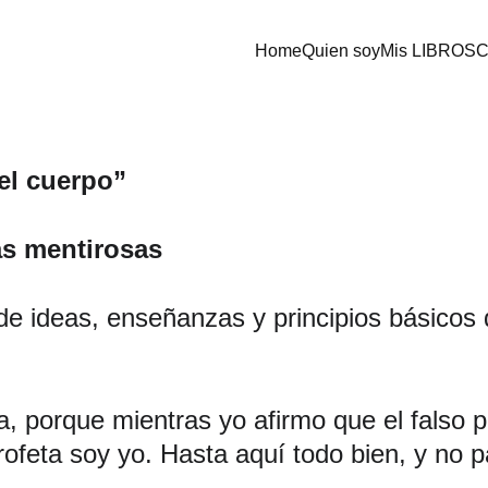
Home
Quien soy
Mis LIBROS
C
el cuerpo” 
as mentirosas 
de ideas, enseñanzas y principios básicos
a, porque mientras yo afirmo que el falso p
rofeta soy yo. Hasta aquí todo bien, y no 